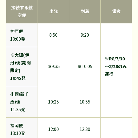
接続する航
出発
到着
備考
空便
神戸便
8:50
9:20
10:00発
※大阪(伊
※R8/7/30
丹)便(期間
※9:35
※10:05
～8/28のみ
限定)
運行
10:45発
札幌(新千
歳)便
10:25
10:55
11:35発
福岡便
12:00
12:30
13:10発