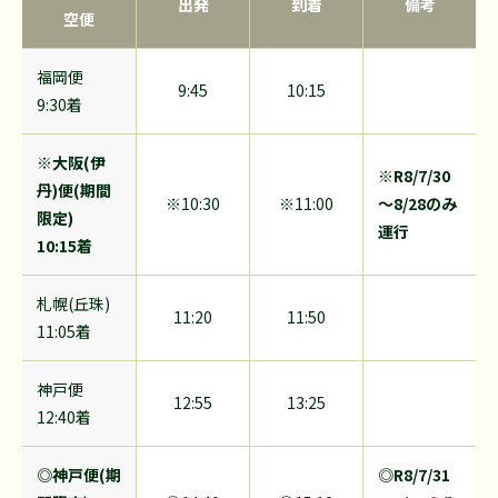
出発
到着
備考
空便
福岡便
9:45
10:15
9:30着
※大阪(伊
※R8/7/30
丹)便(期間
※10:30
※11:00
～8/28のみ
限定)
運行
10:15着
札幌(丘珠)
11:20
11:50
11:05着
神戸便
12:55
13:25
12:40着
◎神戸便(期
◎R8/7/31