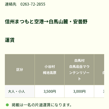
連絡先 0263-72-2855
信州まつもと空港→白馬山麓・安曇野
運賃
白馬村
小谷村
白馬岩岳マウ
白
区分
栂池高原
ンテンリゾー
白馬
ト
大人・小人
3,500円
3,000円
3,0
掲載は一名の片道運賃になります。